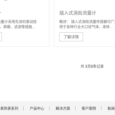
计
插入式涡街流量计
流量计采用先进的差动技
概述： 插入式涡街流量传感器可广
、屏蔽、滤波等措施…
用于各种行业大口径气体、液体…
了解详情
共
1
页
2
条记录
水表热表系列
产品中心
解决方案
客户案例
新闻