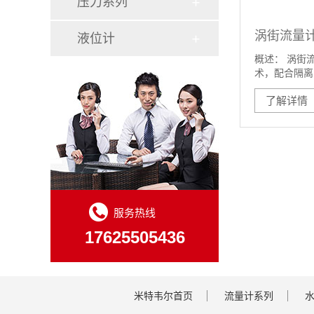
压力系列
涡街流量
液位计
概述： 涡街
术，配合隔离
了解详情
服务热线
17625505436
米特韦尔首页
流量计系列